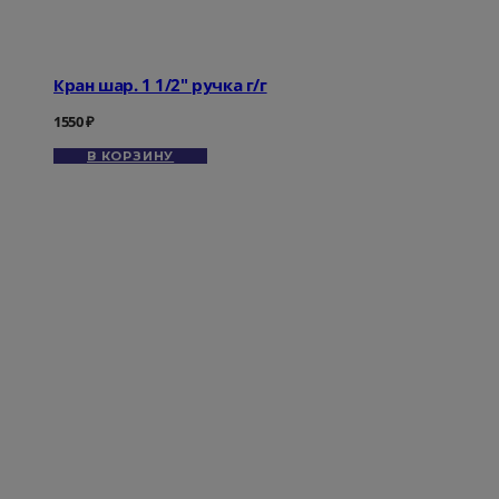
Кран шар. 1 1/2" ручка г/г
1550
₽
В КОРЗИНУ