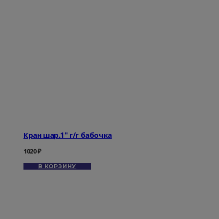
Кран шар.1" г/г бабочка
1020
₽
В КОРЗИНУ