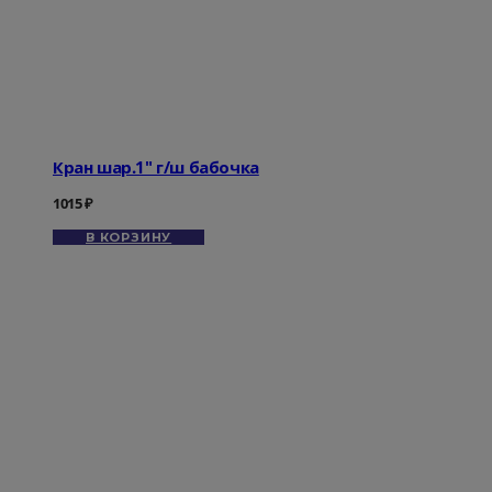
Кран шар.1" г/ш бабочка
1015
₽
В КОРЗИНУ