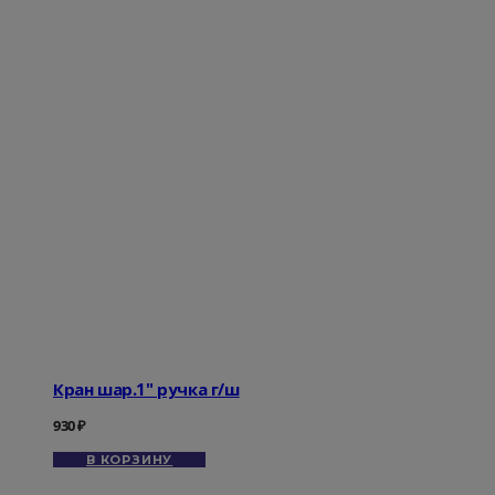
Кран шар.1" ручка г/ш
930
₽
В КОРЗИНУ