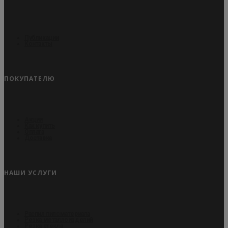
Публикации
Контакты
ПОКУПАТЕЛЮ
Акции
Как купить
Оплата
Доставка
НАШИ УСЛУГИ
Распил пиломатериала
Резка металлоизделий
Резка стекла