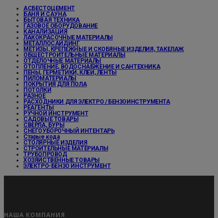
АСБЕСТОЦЕМЕНТ
БАНЯ И САУНА
БЫТОВАЯ ТЕХНИКА
ГАЗОВОЕ ОБОРУДОВАНИЕ
КАНАЛИЗАЦИЯ
ЛАКОКРАСОЧНЫЕ МАТЕРИАЛЫ
МЕТАЛЛОСАЙДИНГ
МЕТИЗЫ, КРЕПЕЖНЫЕ И СКОБЯНЫЕ ИЗДЕЛИЯ, ТАКЕЛАЖ
ОБЩЕСТРОИТЕЛЬНЫЕ МАТЕРИАЛЫ
ОТДЕЛОЧНЫЕ МАТЕРИАЛЫ
ОТОПЛЕНИЕ, ВОДОСНАБЖЕНИЕ И САНТЕХНИКА
ПЕНЫ, ГЕРМЕТИКИ, КЛЕИ, ЛЕНТЫ
ПИЛОМАТЕРИАЛЫ
ПОКРЫТИЯ ДЛЯ ПОЛА
ПОТОЛКИ
РАЗНОЕ
РАСХОДНИКИ ДЛЯ ЭЛЕКТРО / БЕНЗОИНСТРУМЕНТА
РЕАГЕНТЫ
РУЧНОЙ ИНСТРУМЕНТ
САДОВЫЕ ТОВАРЫ
СВЕРЛА, БУРЫ
СНЕГОУБОРОЧНЫЙ ИНТЕНТАРЬ
Старые кода
СТОЛЯРНЫЕ ИЗДЕЛИЯ
СТРОИТЕЛЬНЫЕ МАТЕРИАЛЫ
ТРУБОПРОВОД
ХОЗЯЙСТВЕННЫЕ ТОВАРЫ
ЭЛЕКТРО-БЕНЗО ИНСТРУМЕНТ
НАША КОМПАНИЯ