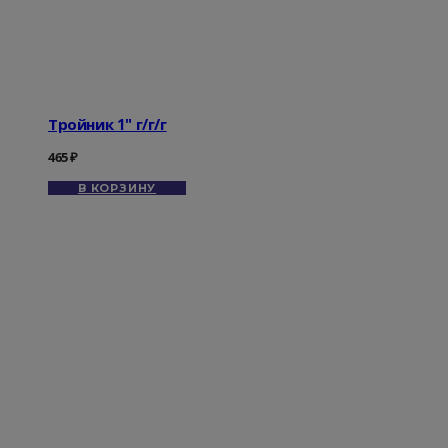
Тройник 1" г/г/г
465
₽
В КОРЗИНУ