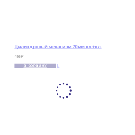
Цилиндровый механизм 70мм кл.+кл.
495
₽
В КОРЗИНУ