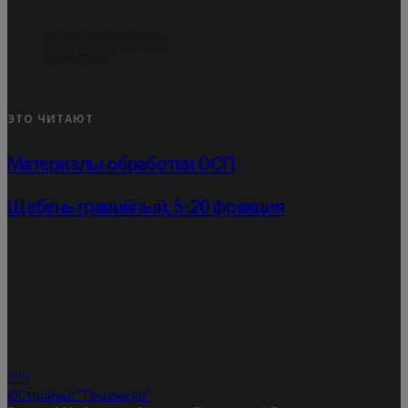
Распил пиломатериала
Резка металлоизделий
Резка стекла
ЭТО ЧИТАЮТ
Материалы обработки ОСП
Щебень гравийный, 5-20 фракция
©Строймаг "Пирамида"