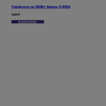
Перфоратор 800Вт Вихрь П-800К
5200
₽
В КОРЗИНУ