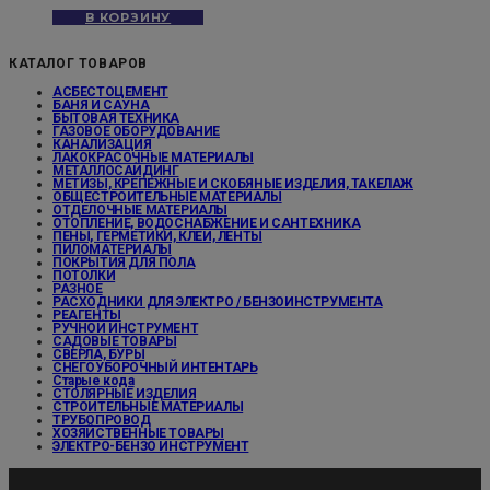
В КОРЗИНУ
КАТАЛОГ ТОВАРОВ
АСБЕСТОЦЕМЕНТ
БАНЯ И САУНА
БЫТОВАЯ ТЕХНИКА
ГАЗОВОЕ ОБОРУДОВАНИЕ
КАНАЛИЗАЦИЯ
ЛАКОКРАСОЧНЫЕ МАТЕРИАЛЫ
МЕТАЛЛОСАЙДИНГ
МЕТИЗЫ, КРЕПЕЖНЫЕ И СКОБЯНЫЕ ИЗДЕЛИЯ, ТАКЕЛАЖ
ОБЩЕСТРОИТЕЛЬНЫЕ МАТЕРИАЛЫ
ОТДЕЛОЧНЫЕ МАТЕРИАЛЫ
ОТОПЛЕНИЕ, ВОДОСНАБЖЕНИЕ И САНТЕХНИКА
ПЕНЫ, ГЕРМЕТИКИ, КЛЕИ, ЛЕНТЫ
ПИЛОМАТЕРИАЛЫ
ПОКРЫТИЯ ДЛЯ ПОЛА
ПОТОЛКИ
РАЗНОЕ
РАСХОДНИКИ ДЛЯ ЭЛЕКТРО / БЕНЗОИНСТРУМЕНТА
РЕАГЕНТЫ
РУЧНОЙ ИНСТРУМЕНТ
САДОВЫЕ ТОВАРЫ
СВЕРЛА, БУРЫ
СНЕГОУБОРОЧНЫЙ ИНТЕНТАРЬ
Старые кода
СТОЛЯРНЫЕ ИЗДЕЛИЯ
СТРОИТЕЛЬНЫЕ МАТЕРИАЛЫ
ТРУБОПРОВОД
ХОЗЯЙСТВЕННЫЕ ТОВАРЫ
ЭЛЕКТРО-БЕНЗО ИНСТРУМЕНТ