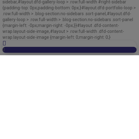
sidebar,#layout.dfd-gallery-loop > .row.full-width #right-sidebar
{padding-top: 0px;padding-bottom: 0px;}#layout.dfd-portfolio-loop >
.row.full-width > .blog-section.no-sidebars .sort-panel,#layout.dfd-
gallery-loop > .row.full-width > .blog-section.no-sidebars .sort-panel
{margin-left: -0px;margin-right: -0px;}}#layout .dfd-content-
wrap.layout-side-image,#layout > .row.full-width .dfd-content-
wrap.layout-side-image {margin-left: 0;margin-right: 0;}
0