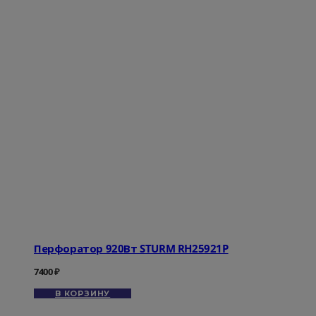
Перфоратор 920Вт STURM RH25921P
7400
₽
В КОРЗИНУ