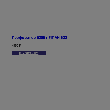
Перфоратор 620Вт FIT AH-622
4950
₽
В КОРЗИНУ