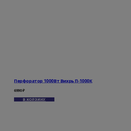
Перфоратор 1000Вт Вихрь П-1000К
6990
₽
В КОРЗИНУ