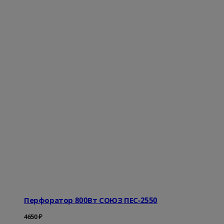
Перфоратор 800Вт СОЮЗ ПЕС-2550
4650
₽