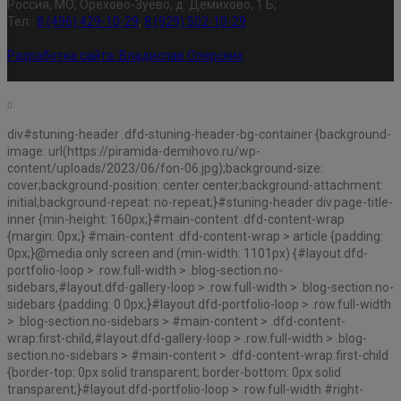
Россия, МО, Орехово-Зуево, д. Демихово, 1 Б;
Тел.:
8 (496) 429-10-29
,
8 (929) 502-10-29
Разработка сайта:
Владислав Олерских
div#stuning-header .dfd-stuning-header-bg-container {background-
image: url(https://piramida-demihovo.ru/wp-
content/uploads/2023/06/fon-06.jpg);background-size:
cover;background-position: center center;background-attachment:
initial;background-repeat: no-repeat;}#stuning-header div.page-title-
inner {min-height: 160px;}#main-content .dfd-content-wrap
{margin: 0px;} #main-content .dfd-content-wrap > article {padding:
0px;}@media only screen and (min-width: 1101px) {#layout.dfd-
portfolio-loop > .row.full-width > .blog-section.no-
sidebars,#layout.dfd-gallery-loop > .row.full-width > .blog-section.no-
sidebars {padding: 0 0px;}#layout.dfd-portfolio-loop > .row.full-width
> .blog-section.no-sidebars > #main-content > .dfd-content-
wrap:first-child,#layout.dfd-gallery-loop > .row.full-width > .blog-
section.no-sidebars > #main-content > .dfd-content-wrap:first-child
{border-top: 0px solid transparent; border-bottom: 0px solid
transparent;}#layout.dfd-portfolio-loop > .row.full-width #right-