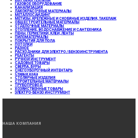
ГАЗОВОЕ ОБОРУДОВАНИЕ
КАНАЛИЗАЦИЯ
ЛАКОКРАСОЧНЫЕ МАТЕРИАЛЫ
МЕТАЛЛОСАЙДИНГ
МЕТИЗЫ, КРЕПЕЖНЫЕ И СКОБЯНЫЕ ИЗДЕЛИЯ, ТАКЕЛАЖ
ОБЩЕСТРОИТЕЛЬНЫЕ МАТЕРИАЛЫ
ОТДЕЛОЧНЫЕ МАТЕРИАЛЫ
ОТОПЛЕНИЕ, ВОДОСНАБЖЕНИЕ И САНТЕХНИКА
ПЕНЫ, ГЕРМЕТИКИ, КЛЕИ, ЛЕНТЫ
ПИЛОМАТЕРИАЛЫ
ПОКРЫТИЯ ДЛЯ ПОЛА
ПОТОЛКИ
РАЗНОЕ
РАСХОДНИКИ ДЛЯ ЭЛЕКТРО / БЕНЗОИНСТРУМЕНТА
РЕАГЕНТЫ
РУЧНОЙ ИНСТРУМЕНТ
САДОВЫЕ ТОВАРЫ
СВЕРЛА, БУРЫ
СНЕГОУБОРОЧНЫЙ ИНТЕНТАРЬ
Старые кода
СТОЛЯРНЫЕ ИЗДЕЛИЯ
СТРОИТЕЛЬНЫЕ МАТЕРИАЛЫ
ТРУБОПРОВОД
ХОЗЯЙСТВЕННЫЕ ТОВАРЫ
ЭЛЕКТРО-БЕНЗО ИНСТРУМЕНТ
НАША КОМПАНИЯ