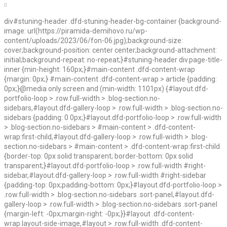
div#stuning-header .dfd-stuning-header-bg-container {background-
image: url(https://piramida-demihovo.ru/wp-
content/uploads/2023/06/fon-06.jpg);background-size:
cover;background-position: center center;background-attachment:
initial;background-repeat: no-repeat;}#stuning-header div.page-title-
inner {min-height: 160px;}#main-content .dfd-content-wrap
{margin: 0px;} #main-content .dfd-content-wrap > article {padding:
0px;}@media only screen and (min-width: 1101px) {#layout.dfd-
portfolio-loop > .row.full-width > .blog-section.no-
sidebars,#layout.dfd-gallery-loop > .row.full-width > .blog-section.no-
sidebars {padding: 0 0px;}#layout.dfd-portfolio-loop > .row.full-width
> .blog-section.no-sidebars > #main-content > .dfd-content-
wrap:first-child,#layout.dfd-gallery-loop > .row.full-width > .blog-
section.no-sidebars > #main-content > .dfd-content-wrap:first-child
{border-top: 0px solid transparent; border-bottom: 0px solid
transparent;}#layout.dfd-portfolio-loop > .row.full-width #right-
sidebar,#layout.dfd-gallery-loop > .row.full-width #right-sidebar
{padding-top: 0px;padding-bottom: 0px;}#layout.dfd-portfolio-loop >
.row.full-width > .blog-section.no-sidebars .sort-panel,#layout.dfd-
gallery-loop > .row.full-width > .blog-section.no-sidebars .sort-panel
{margin-left: -0px;margin-right: -0px;}}#layout .dfd-content-
wrap.layout-side-image,#layout > .row.full-width .dfd-content-