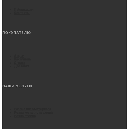
Публикации
Контакты
ПОКУПАТЕЛЮ
Акции
Как купить
Оплата
Доставка
НАШИ УСЛУГИ
Распил пиломатериала
Резка металлоизделий
Резка стекла