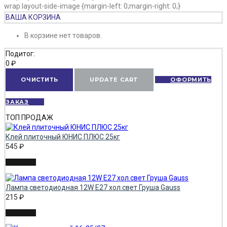
wrap.layout-side-image {margin-left: 0;margin-right: 0;}
ВАША КОРЗИНА
В корзине нет товаров.
Подитог:
0
₽
ОЧИСТИТЬ
UPDATE CART
ОФОРМИТЬ
ЗАКАЗ
ТОП ПРОДАЖ
Клей плиточный ЮНИС ПЛЮС 25кг
545
₽
Лампа светодиодная 12W E27 хол.свет Груша Gauss
215
₽