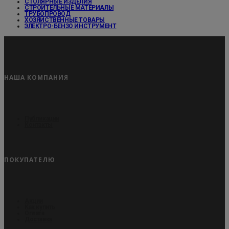
СТОЛЯРНЫЕ ИЗДЕЛИЯ
СТРОИТЕЛЬНЫЕ МАТЕРИАЛЫ
ТРУБОПРОВОД
ХОЗЯЙСТВЕННЫЕ ТОВАРЫ
ЭЛЕКТРО-БЕНЗО ИНСТРУМЕНТ
НАША КОМПАНИЯ
Публикации
Контакты
ПОКУПАТЕЛЮ
Акции
Как купить
Оплата
Доставка