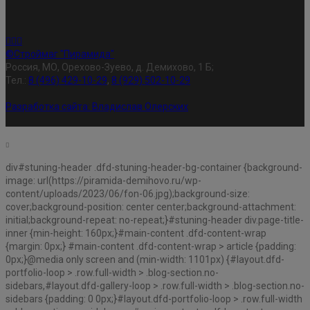
©Строймаг "Пирамида"
Россия, МО, Орехово-Зуево, д. Демихово, 1 Б;
Тел.:
8 (496) 429-10-29
,
8 (929) 502-10-29
Разработка сайта:
Владислав Олерских
div#stuning-header .dfd-stuning-header-bg-container {background-
image: url(https://piramida-demihovo.ru/wp-
content/uploads/2023/06/fon-06.jpg);background-size:
cover;background-position: center center;background-attachment:
initial;background-repeat: no-repeat;}#stuning-header div.page-title-
inner {min-height: 160px;}#main-content .dfd-content-wrap
{margin: 0px;} #main-content .dfd-content-wrap > article {padding:
0px;}@media only screen and (min-width: 1101px) {#layout.dfd-
portfolio-loop > .row.full-width > .blog-section.no-
sidebars,#layout.dfd-gallery-loop > .row.full-width > .blog-section.no-
sidebars {padding: 0 0px;}#layout.dfd-portfolio-loop > .row.full-width