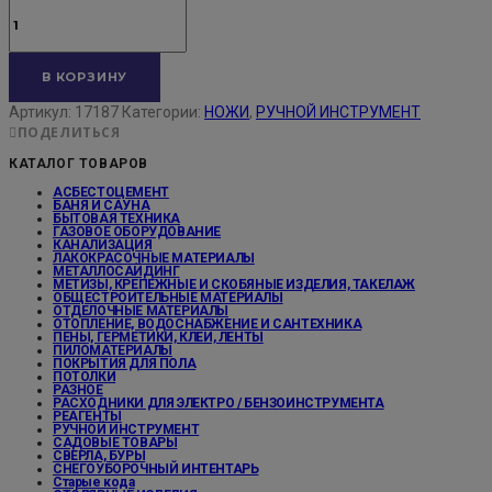
Количество
товара
Нож
диэлектрический
В КОРЗИНУ
НМИ-02
SQ1003-
Артикул:
17187
Категории:
НОЖИ
,
РУЧНОЙ ИНСТРУМЕНТ
ПОДЕЛИТЬСЯ
0107
КАТАЛОГ ТОВАРОВ
АСБЕСТОЦЕМЕНТ
БАНЯ И САУНА
БЫТОВАЯ ТЕХНИКА
ГАЗОВОЕ ОБОРУДОВАНИЕ
КАНАЛИЗАЦИЯ
ЛАКОКРАСОЧНЫЕ МАТЕРИАЛЫ
МЕТАЛЛОСАЙДИНГ
МЕТИЗЫ, КРЕПЕЖНЫЕ И СКОБЯНЫЕ ИЗДЕЛИЯ, ТАКЕЛАЖ
ОБЩЕСТРОИТЕЛЬНЫЕ МАТЕРИАЛЫ
ОТДЕЛОЧНЫЕ МАТЕРИАЛЫ
ОТОПЛЕНИЕ, ВОДОСНАБЖЕНИЕ И САНТЕХНИКА
ПЕНЫ, ГЕРМЕТИКИ, КЛЕИ, ЛЕНТЫ
ПИЛОМАТЕРИАЛЫ
ПОКРЫТИЯ ДЛЯ ПОЛА
ПОТОЛКИ
РАЗНОЕ
РАСХОДНИКИ ДЛЯ ЭЛЕКТРО / БЕНЗОИНСТРУМЕНТА
РЕАГЕНТЫ
РУЧНОЙ ИНСТРУМЕНТ
САДОВЫЕ ТОВАРЫ
СВЕРЛА, БУРЫ
СНЕГОУБОРОЧНЫЙ ИНТЕНТАРЬ
Старые кода