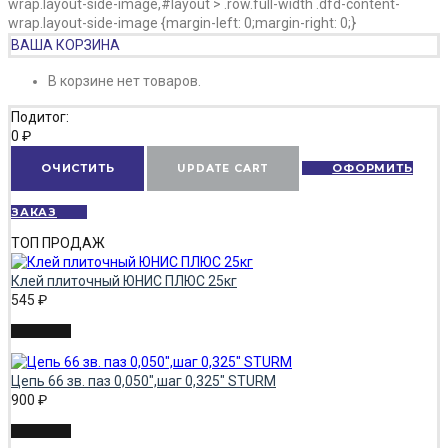
wrap.layout-side-image,#layout > .row.full-width .dfd-content-
wrap.layout-side-image {margin-left: 0;margin-right: 0;}
ВАША КОРЗИНА
В корзине нет товаров.
Подитог:
0
₽
ОЧИСТИТЬ
UPDATE CART
ОФОРМИТЬ
ЗАКАЗ
ТОП ПРОДАЖ
Клей плиточный ЮНИС ПЛЮС 25кг
545
₽
Цепь 66 зв. паз 0,050",шаг 0,325" STURM
900
₽