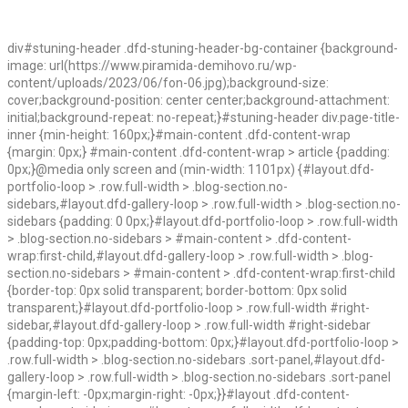
div#stuning-header .dfd-stuning-header-bg-container {background-
image: url(https://www.piramida-demihovo.ru/wp-
content/uploads/2023/06/fon-06.jpg);background-size:
cover;background-position: center center;background-attachment:
initial;background-repeat: no-repeat;}#stuning-header div.page-title-
inner {min-height: 160px;}#main-content .dfd-content-wrap
{margin: 0px;} #main-content .dfd-content-wrap > article {padding:
0px;}@media only screen and (min-width: 1101px) {#layout.dfd-
portfolio-loop > .row.full-width > .blog-section.no-
sidebars,#layout.dfd-gallery-loop > .row.full-width > .blog-section.no-
sidebars {padding: 0 0px;}#layout.dfd-portfolio-loop > .row.full-width
> .blog-section.no-sidebars > #main-content > .dfd-content-
wrap:first-child,#layout.dfd-gallery-loop > .row.full-width > .blog-
section.no-sidebars > #main-content > .dfd-content-wrap:first-child
{border-top: 0px solid transparent; border-bottom: 0px solid
transparent;}#layout.dfd-portfolio-loop > .row.full-width #right-
sidebar,#layout.dfd-gallery-loop > .row.full-width #right-sidebar
{padding-top: 0px;padding-bottom: 0px;}#layout.dfd-portfolio-loop >
.row.full-width > .blog-section.no-sidebars .sort-panel,#layout.dfd-
gallery-loop > .row.full-width > .blog-section.no-sidebars .sort-panel
{margin-left: -0px;margin-right: -0px;}}#layout .dfd-content-