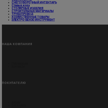
СНЕГОУБОРОЧНЫЙ ИНТЕНТАРЬ
Старые кода
СТОЛЯРНЫЕ ИЗДЕЛИЯ
СТРОИТЕЛЬНЫЕ МАТЕРИАЛЫ
ТРУБОПРОВОД
ХОЗЯЙСТВЕННЫЕ ТОВАРЫ
ЭЛЕКТРО-БЕНЗО ИНСТРУМЕНТ
НАША КОМПАНИЯ
Публикации
Контакты
ПОКУПАТЕЛЮ
Акции
Как купить
Оплата