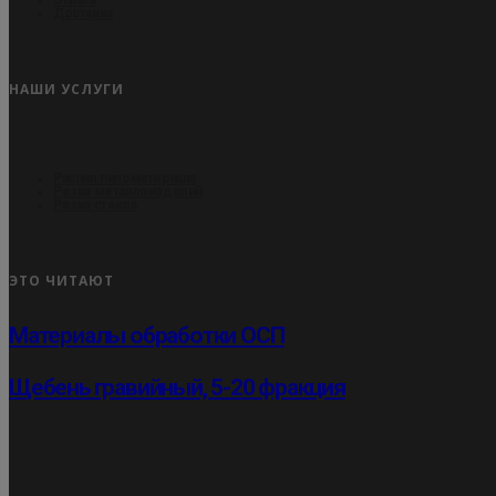
Доставка
НАШИ УСЛУГИ
Распил пиломатериала
Резка металлоизделий
Резка стекла
ЭТО ЧИТАЮТ
Материалы обработки ОСП
Щебень гравийный, 5-20 фракция