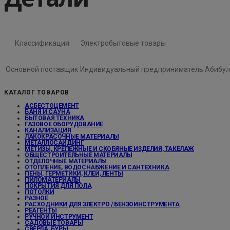
Классификация
Электробытовые товары
Основной поставщик
Индивидуальный предприниматель Абибул
КАТАЛОГ ТОВАРОВ
АСБЕСТОЦЕМЕНТ
БАНЯ И САУНА
БЫТОВАЯ ТЕХНИКА
ГАЗОВОЕ ОБОРУДОВАНИЕ
КАНАЛИЗАЦИЯ
ЛАКОКРАСОЧНЫЕ МАТЕРИАЛЫ
МЕТАЛЛОСАЙДИНГ
МЕТИЗЫ, КРЕПЕЖНЫЕ И СКОБЯНЫЕ ИЗДЕЛИЯ, ТАКЕЛАЖ
ОБЩЕСТРОИТЕЛЬНЫЕ МАТЕРИАЛЫ
ОТДЕЛОЧНЫЕ МАТЕРИАЛЫ
ОТОПЛЕНИЕ, ВОДОСНАБЖЕНИЕ И САНТЕХНИКА
ПЕНЫ, ГЕРМЕТИКИ, КЛЕИ, ЛЕНТЫ
ПИЛОМАТЕРИАЛЫ
ПОКРЫТИЯ ДЛЯ ПОЛА
ПОТОЛКИ
РАЗНОЕ
РАСХОДНИКИ ДЛЯ ЭЛЕКТРО / БЕНЗОИНСТРУМЕНТА
РЕАГЕНТЫ
РУЧНОЙ ИНСТРУМЕНТ
САДОВЫЕ ТОВАРЫ
СВЕРЛА, БУРЫ