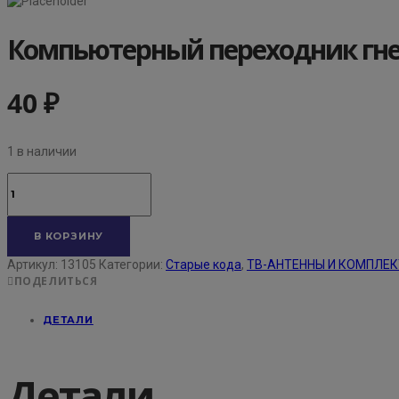
Компьютерный переходник гне
40
₽
1 в наличии
Количество
товара
Компьютерный
переходник
В КОРЗИНУ
гнездо-
гнездо
Артикул:
13105
Категории:
Старые кода
,
ТВ-АНТЕННЫ И КОМПЛЕ
ПОДЕЛИТЬСЯ
ДЕТАЛИ
Детали