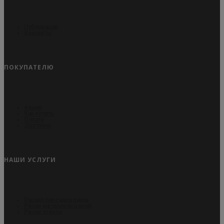
Публикации
Контакты
ПОКУПАТЕЛЮ
Акции
Как купить
Оплата
Доставка
НАШИ УСЛУГИ
Распил пиломатериала
Резка металлоизделий
Резка стекла