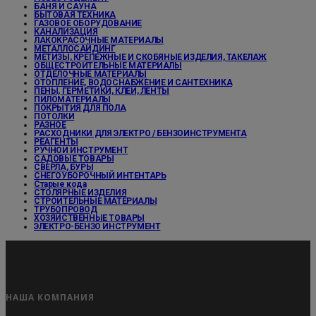
БАНЯ И САУНА
БЫТОВАЯ ТЕХНИКА
ГАЗОВОЕ ОБОРУДОВАНИЕ
КАНАЛИЗАЦИЯ
ЛАКОКРАСОЧНЫЕ МАТЕРИАЛЫ
МЕТАЛЛОСАЙДИНГ
МЕТИЗЫ, КРЕПЕЖНЫЕ И СКОБЯНЫЕ ИЗДЕЛИЯ, ТАКЕЛАЖ
ОБЩЕСТРОИТЕЛЬНЫЕ МАТЕРИАЛЫ
ОТДЕЛОЧНЫЕ МАТЕРИАЛЫ
ОТОПЛЕНИЕ, ВОДОСНАБЖЕНИЕ И САНТЕХНИКА
ПЕНЫ, ГЕРМЕТИКИ, КЛЕИ, ЛЕНТЫ
ПИЛОМАТЕРИАЛЫ
ПОКРЫТИЯ ДЛЯ ПОЛА
ПОТОЛКИ
РАЗНОЕ
РАСХОДНИКИ ДЛЯ ЭЛЕКТРО / БЕНЗОИНСТРУМЕНТА
РЕАГЕНТЫ
РУЧНОЙ ИНСТРУМЕНТ
САДОВЫЕ ТОВАРЫ
СВЕРЛА, БУРЫ
СНЕГОУБОРОЧНЫЙ ИНТЕНТАРЬ
Старые кода
СТОЛЯРНЫЕ ИЗДЕЛИЯ
СТРОИТЕЛЬНЫЕ МАТЕРИАЛЫ
ТРУБОПРОВОД
ХОЗЯЙСТВЕННЫЕ ТОВАРЫ
ЭЛЕКТРО-БЕНЗО ИНСТРУМЕНТ
НАША КОМПАНИЯ