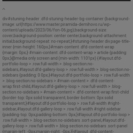
div#stuning-header .dfd-stuning-header-bg-container {background-
image: url(https://www.master.piramida-demihovo.ru/wp-
content/uploads/2023/06/fon-06.jpg);background-size:
cover;background-position: center center;background-attachment:
initial;background-repeat: no-repeat;}#stuning-header div.page-title-
inner {min-height: 160px;}#main-content .dfd-content-wrap
{margin: 0px;} #main-content .dfd-content-wrap > article {padding:
0px;}@media only screen and (min-width: 1101px) {#layout.dfd-
portfolio-loop > .row.full-width > .blog-section.no-
sidebars,#layout.dfd-gallery-loop > .row.full-width > .blog-section.no-
sidebars {padding: 0 0px;}#layout.dfd-portfolio-loop > .row.full-width
> .blog-section.no-sidebars > #main-content > .dfd-content-
wrap:first-child,#layout.dfd-gallery-loop > .row.full-width > .blog-
section.no-sidebars > #main-content > .dfd-content-wrap:first-child
{border-top: 0px solid transparent; border-bottom: 0px solid
transparent;}#layout.dfd-portfolio-loop > .row.full-width #right-
sidebar,#layout.dfd-gallery-loop > .row.full-width #right-sidebar
{padding-top: 0px;padding-bottom: 0px;}#layout.dfd-portfolio-loop >
.row.full-width > .blog-section.no-sidebars .sort-panel,#layout.dfd-
gallery-loop > .row.full-width > .blog-section.no-sidebars .sort-panel
{margin-left: -0px;margin-right: -0px;}}#layout .dfd-content-