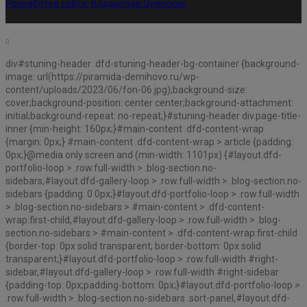
Разработка сайта:
Владислав Олерских
div#stuning-header .dfd-stuning-header-bg-container {background-
image: url(https://piramida-demihovo.ru/wp-
content/uploads/2023/06/fon-06.jpg);background-size:
cover;background-position: center center;background-attachment:
initial;background-repeat: no-repeat;}#stuning-header div.page-title-
inner {min-height: 160px;}#main-content .dfd-content-wrap
{margin: 0px;} #main-content .dfd-content-wrap > article {padding:
0px;}@media only screen and (min-width: 1101px) {#layout.dfd-
portfolio-loop > .row.full-width > .blog-section.no-
sidebars,#layout.dfd-gallery-loop > .row.full-width > .blog-section.no-
sidebars {padding: 0 0px;}#layout.dfd-portfolio-loop > .row.full-width
> .blog-section.no-sidebars > #main-content > .dfd-content-
wrap:first-child,#layout.dfd-gallery-loop > .row.full-width > .blog-
section.no-sidebars > #main-content > .dfd-content-wrap:first-child
{border-top: 0px solid transparent; border-bottom: 0px solid
transparent;}#layout.dfd-portfolio-loop > .row.full-width #right-
sidebar,#layout.dfd-gallery-loop > .row.full-width #right-sidebar
{padding-top: 0px;padding-bottom: 0px;}#layout.dfd-portfolio-loop >
.row.full-width > .blog-section.no-sidebars .sort-panel,#layout.dfd-