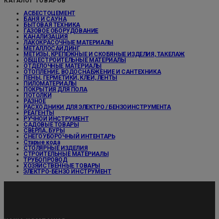
КАТАЛОГ ТОВАРОВ
АСБЕСТОЦЕМЕНТ
БАНЯ И САУНА
БЫТОВАЯ ТЕХНИКА
ГАЗОВОЕ ОБОРУДОВАНИЕ
КАНАЛИЗАЦИЯ
ЛАКОКРАСОЧНЫЕ МАТЕРИАЛЫ
МЕТАЛЛОСАЙДИНГ
МЕТИЗЫ, КРЕПЕЖНЫЕ И СКОБЯНЫЕ ИЗДЕЛИЯ, ТАКЕЛАЖ
ОБЩЕСТРОИТЕЛЬНЫЕ МАТЕРИАЛЫ
ОТДЕЛОЧНЫЕ МАТЕРИАЛЫ
ОТОПЛЕНИЕ, ВОДОСНАБЖЕНИЕ И САНТЕХНИКА
ПЕНЫ, ГЕРМЕТИКИ, КЛЕИ, ЛЕНТЫ
ПИЛОМАТЕРИАЛЫ
ПОКРЫТИЯ ДЛЯ ПОЛА
ПОТОЛКИ
РАЗНОЕ
РАСХОДНИКИ ДЛЯ ЭЛЕКТРО / БЕНЗОИНСТРУМЕНТА
РЕАГЕНТЫ
РУЧНОЙ ИНСТРУМЕНТ
САДОВЫЕ ТОВАРЫ
СВЕРЛА, БУРЫ
СНЕГОУБОРОЧНЫЙ ИНТЕНТАРЬ
Старые кода
СТОЛЯРНЫЕ ИЗДЕЛИЯ
СТРОИТЕЛЬНЫЕ МАТЕРИАЛЫ
ТРУБОПРОВОД
ХОЗЯЙСТВЕННЫЕ ТОВАРЫ
ЭЛЕКТРО-БЕНЗО ИНСТРУМЕНТ