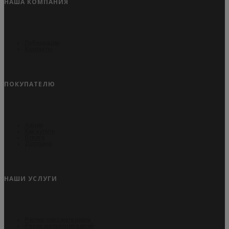
НАША КОМПАНИЯ
Публикации
Контакты
ПОКУПАТЕЛЮ
Акции
Как купить
Оплата
Доставка
НАШИ УСЛУГИ
Распил пиломатериала
Резка металлоизделий