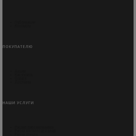
Публикации
Контакты
ПОКУПАТЕЛЮ
Акции
Как купить
Оплата
Доставка
НАШИ УСЛУГИ
Распил пиломатериала
Резка металлоизделий
Резка стекла