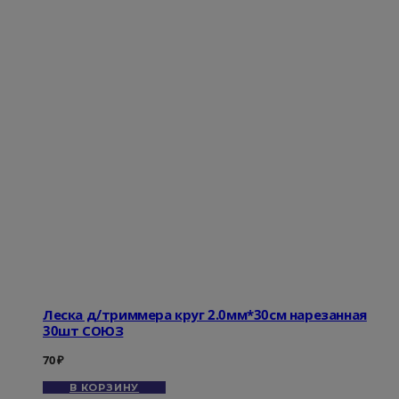
Леска д/триммера круг 2.0мм*30см нарезанная
30шт СОЮЗ
70
₽
В КОРЗИНУ