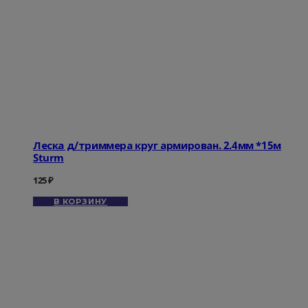
Леска д/триммера круг армирован. 2.4мм *15м
Sturm
125
₽
В КОРЗИНУ