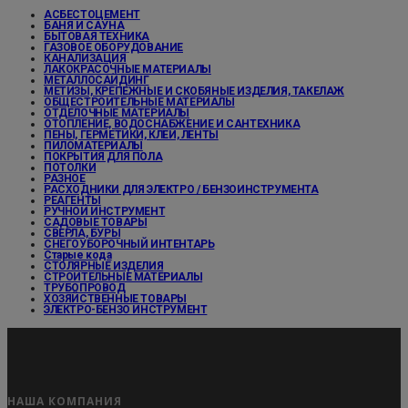
АСБЕСТОЦЕМЕНТ
БАНЯ И САУНА
БЫТОВАЯ ТЕХНИКА
ГАЗОВОЕ ОБОРУДОВАНИЕ
КАНАЛИЗАЦИЯ
ЛАКОКРАСОЧНЫЕ МАТЕРИАЛЫ
МЕТАЛЛОСАЙДИНГ
МЕТИЗЫ, КРЕПЕЖНЫЕ И СКОБЯНЫЕ ИЗДЕЛИЯ, ТАКЕЛАЖ
ОБЩЕСТРОИТЕЛЬНЫЕ МАТЕРИАЛЫ
ОТДЕЛОЧНЫЕ МАТЕРИАЛЫ
ОТОПЛЕНИЕ, ВОДОСНАБЖЕНИЕ И САНТЕХНИКА
ПЕНЫ, ГЕРМЕТИКИ, КЛЕИ, ЛЕНТЫ
ПИЛОМАТЕРИАЛЫ
ПОКРЫТИЯ ДЛЯ ПОЛА
ПОТОЛКИ
РАЗНОЕ
РАСХОДНИКИ ДЛЯ ЭЛЕКТРО / БЕНЗОИНСТРУМЕНТА
РЕАГЕНТЫ
РУЧНОЙ ИНСТРУМЕНТ
САДОВЫЕ ТОВАРЫ
СВЕРЛА, БУРЫ
СНЕГОУБОРОЧНЫЙ ИНТЕНТАРЬ
Старые кода
СТОЛЯРНЫЕ ИЗДЕЛИЯ
СТРОИТЕЛЬНЫЕ МАТЕРИАЛЫ
ТРУБОПРОВОД
ХОЗЯЙСТВЕННЫЕ ТОВАРЫ
ЭЛЕКТРО-БЕНЗО ИНСТРУМЕНТ
НАША КОМПАНИЯ