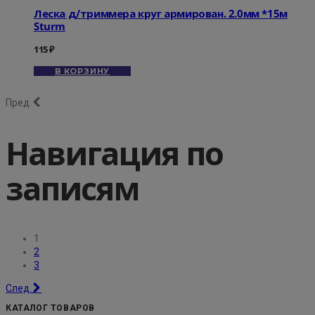
Леска д/триммера круг армирован. 2.0мм *15м
Sturm
115
₽
В КОРЗИНУ
Пред.
Навигация по
записям
1
2
3
След.
КАТАЛОГ ТОВАРОВ