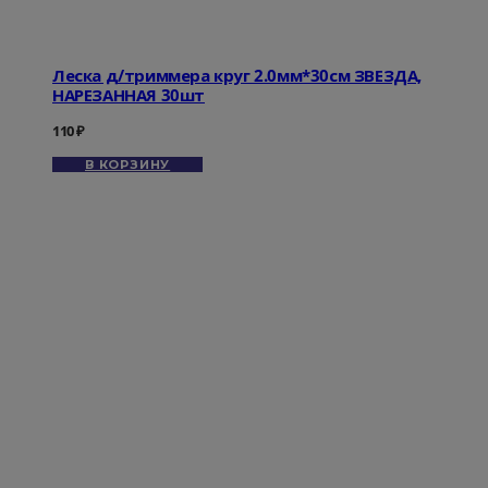
Леска д/триммера круг 2.0мм*30см ЗВЕЗДА,
НАРЕЗАННАЯ 30шт
110
₽
В КОРЗИНУ