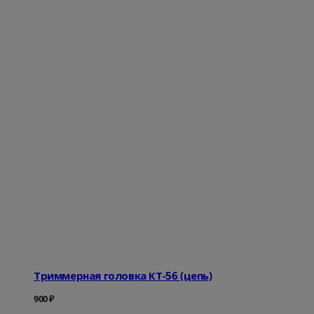
Триммерная головка КТ-56 (цепь)
900
₽