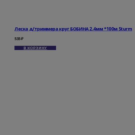
Леска д/триммера круг БОБИНА 2.4мм *100м Sturm
535
₽
В КОРЗИНУ