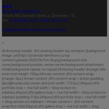
©Строймаг "Пирамида"
Россия, МО, Орехово-Зуево, д. Демихово, 1 Б;
Тел.:
8 (496) 429-10-29
,
8 (929) 502-10-29
Разработка сайта:
Владислав Олерских
div#stuning-header .dfd-stuning-header-bg-container {background-
image: url(https://piramida-demihovo.ru/wp-
content/uploads/2023/06/fon-06.jpg);background-size:
cover;background-position: center center;background-attachment:
initial;background-repeat: no-repeat;}#stuning-header div.page-title-
inner {min-height: 160px;}#main-content .dfd-content-wrap
{margin: 0px;} #main-content .dfd-content-wrap > article {padding:
0px;}@media only screen and (min-width: 1101px) {#layout.dfd-
portfolio-loop > .row.full-width > .blog-section.no-
sidebars,#layout.dfd-gallery-loop > .row.full-width > .blog-section.no-
sidebars {padding: 0 0px;}#layout.dfd-portfolio-loop > .row.full-width
> .blog-section.no-sidebars > #main-content > .dfd-content-
wrap:first-child,#layout.dfd-gallery-loop > .row.full-width > .blog-