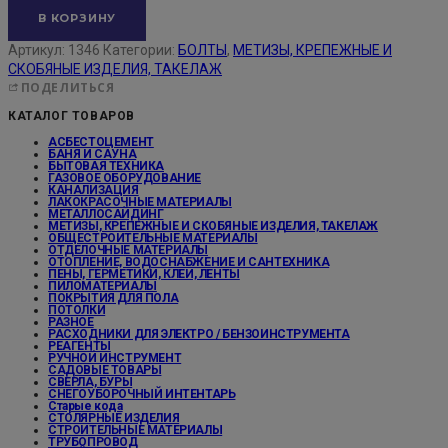
В КОРЗИНУ
Артикул:
1346
Категории:
БОЛТЫ
,
МЕТИЗЫ, КРЕПЕЖНЫЕ И
СКОБЯНЫЕ ИЗДЕЛИЯ, ТАКЕЛАЖ
ПОДЕЛИТЬСЯ
КАТАЛОГ ТОВАРОВ
АСБЕСТОЦЕМЕНТ
БАНЯ И САУНА
БЫТОВАЯ ТЕХНИКА
ГАЗОВОЕ ОБОРУДОВАНИЕ
КАНАЛИЗАЦИЯ
ЛАКОКРАСОЧНЫЕ МАТЕРИАЛЫ
МЕТАЛЛОСАЙДИНГ
МЕТИЗЫ, КРЕПЕЖНЫЕ И СКОБЯНЫЕ ИЗДЕЛИЯ, ТАКЕЛАЖ
ОБЩЕСТРОИТЕЛЬНЫЕ МАТЕРИАЛЫ
ОТДЕЛОЧНЫЕ МАТЕРИАЛЫ
ОТОПЛЕНИЕ, ВОДОСНАБЖЕНИЕ И САНТЕХНИКА
ПЕНЫ, ГЕРМЕТИКИ, КЛЕИ, ЛЕНТЫ
ПИЛОМАТЕРИАЛЫ
ПОКРЫТИЯ ДЛЯ ПОЛА
ПОТОЛКИ
РАЗНОЕ
РАСХОДНИКИ ДЛЯ ЭЛЕКТРО / БЕНЗОИНСТРУМЕНТА
РЕАГЕНТЫ
РУЧНОЙ ИНСТРУМЕНТ
САДОВЫЕ ТОВАРЫ
СВЕРЛА, БУРЫ
СНЕГОУБОРОЧНЫЙ ИНТЕНТАРЬ
Старые кода
СТОЛЯРНЫЕ ИЗДЕЛИЯ
СТРОИТЕЛЬНЫЕ МАТЕРИАЛЫ
ТРУБОПРОВОД